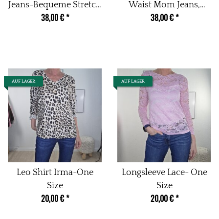
Jeans-Bequeme Stretch
Waist Mom Jeans,
38,00 €
*
38,00 €
*
Jeans in O-Form-
Straight Leg, Karotten
Loose Fit Denim
Denim Hose
AUF LAGER
AUF LAGER
Leo Shirt Irma-One
Longsleeve Lace- One
Size
Size
20,00 €
*
20,00 €
*