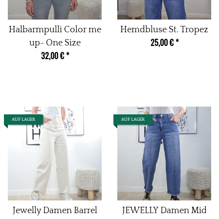
Halbarmpulli Color me
Hemdbluse St. Tropez
25,00 €
*
up- One Size
32,00 €
*
AUF LAGER
AUF LAGER
Jewelly Damen Barrel
JEWELLY Damen Mid