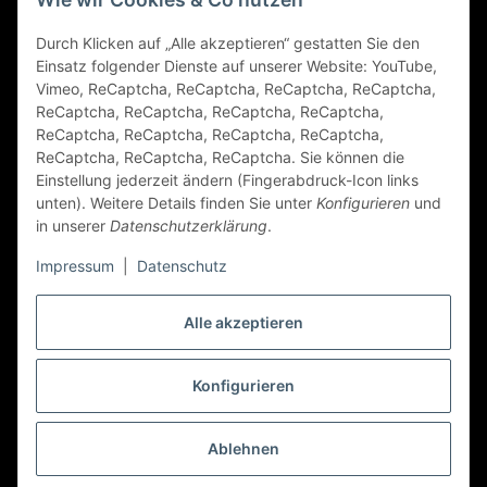
Durch Klicken auf „Alle akzeptieren“ gestatten Sie den
FAQ
Einsatz folgender Dienste auf unserer Website: YouTube,
Vimeo, ReCaptcha, ReCaptcha, ReCaptcha, ReCaptcha,
Zahlungsarten
ReCaptcha, ReCaptcha, ReCaptcha, ReCaptcha,
ReCaptcha, ReCaptcha, ReCaptcha, ReCaptcha,
ReCaptcha, ReCaptcha, ReCaptcha. Sie können die
Einstellung jederzeit ändern (Fingerabdruck-Icon links
unten). Weitere Details finden Sie unter
Konfigurieren
und
in unserer
Datenschutzerklärung
.
Impressum
|
Datenschutz
Folge Uns
Alle akzeptieren
Konfigurieren
Vertrag widerrufen
* Alle Preise inkl. gesetzlicher USt., zzgl.
Versand
Ablehnen