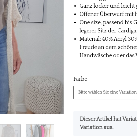
Ganz locker und leicht g
Offener Überwurf mit 
One size, passend bis G
legerer Sitz der Cardig
Material: 40% Acryl 30
Freude an dem schönen
Handwäsche oder das 
Farbe
Bitte wählen Sie eine Variation
x
Dieser Artikel hat Vari
Variation aus.