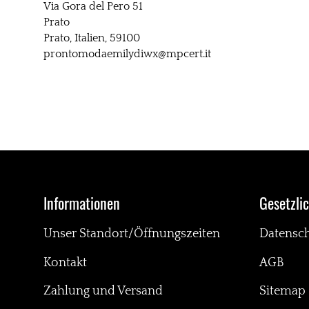
Via Gora del Pero 51
Prato
Prato, Italien, 59100
prontomodaemilydiwx@mpcert.it
Informationen
Gesetzli
Unser Standort/Öffnungszeiten
Datensc
Kontakt
AGB
Zahlung und Versand
Sitemap