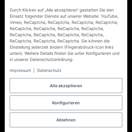
Durch Klicken auf „Alle akzeptieren“ gestatten Sie den
FAQ
Einsatz folgender Dienste auf unserer Website: YouTube,
Vimeo, ReCaptcha, ReCaptcha, ReCaptcha, ReCaptcha,
Zahlungsarten
ReCaptcha, ReCaptcha, ReCaptcha, ReCaptcha,
ReCaptcha, ReCaptcha, ReCaptcha, ReCaptcha,
ReCaptcha, ReCaptcha, ReCaptcha. Sie können die
Einstellung jederzeit ändern (Fingerabdruck-Icon links
unten). Weitere Details finden Sie unter
Konfigurieren
und
in unserer
Datenschutzerklärung
.
Impressum
|
Datenschutz
Folge Uns
Alle akzeptieren
Konfigurieren
Vertrag widerrufen
* Alle Preise inkl. gesetzlicher USt., zzgl.
Versand
Ablehnen