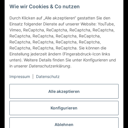
Gesetzliche Informationen
Wie wir Cookies & Co nutzen
Durch Klicken auf „Alle akzeptieren“ gestatten Sie den
FAQ
Einsatz folgender Dienste auf unserer Website: YouTube,
Vimeo, ReCaptcha, ReCaptcha, ReCaptcha, ReCaptcha,
Zahlungsarten
ReCaptcha, ReCaptcha, ReCaptcha, ReCaptcha,
ReCaptcha, ReCaptcha, ReCaptcha, ReCaptcha,
ReCaptcha, ReCaptcha, ReCaptcha. Sie können die
Einstellung jederzeit ändern (Fingerabdruck-Icon links
unten). Weitere Details finden Sie unter
Konfigurieren
und
in unserer
Datenschutzerklärung
.
Impressum
|
Datenschutz
Folge Uns
Alle akzeptieren
Konfigurieren
Vertrag widerrufen
* Alle Preise inkl. gesetzlicher USt., zzgl.
Versand
Ablehnen