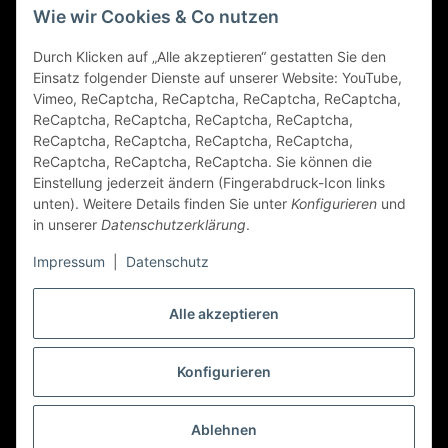
Gesetzliche Informationen
Wie wir Cookies & Co nutzen
Durch Klicken auf „Alle akzeptieren“ gestatten Sie den
FAQ
Einsatz folgender Dienste auf unserer Website: YouTube,
Vimeo, ReCaptcha, ReCaptcha, ReCaptcha, ReCaptcha,
Zahlungsarten
ReCaptcha, ReCaptcha, ReCaptcha, ReCaptcha,
ReCaptcha, ReCaptcha, ReCaptcha, ReCaptcha,
ReCaptcha, ReCaptcha, ReCaptcha. Sie können die
Einstellung jederzeit ändern (Fingerabdruck-Icon links
unten). Weitere Details finden Sie unter
Konfigurieren
und
in unserer
Datenschutzerklärung
.
Impressum
|
Datenschutz
Folge Uns
Alle akzeptieren
Konfigurieren
Vertrag widerrufen
* Alle Preise inkl. gesetzlicher USt., zzgl.
Versand
Ablehnen