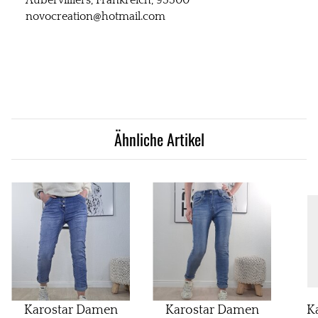
Aubervilliers, Frankreich, 93300
novocreation@hotmail.com
Ähnliche Artikel
Karostar Damen
Karostar Damen
K