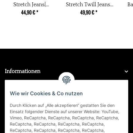
Stretch Jeans|
Stretch Twill Jeans|
Ba
44,90 €
*
49,90 €
*
Boyfriend Baggy
Slim Boyfriend
Denim Hose|
Style| Zipper und
Knopfleiste
Knopf| 5- Pocket
Schmuck Knöpfe
Basic Hose
Informationen
Gesetzliche Informationen
Wie wir Cookies & Co nutzen
Durch Klicken auf „Alle akzeptieren“ gestatten Sie den
FAQ
Einsatz folgender Dienste auf unserer Website: YouTube,
Vimeo, ReCaptcha, ReCaptcha, ReCaptcha, ReCaptcha,
Zahlungsarten
ReCaptcha, ReCaptcha, ReCaptcha, ReCaptcha,
ReCaptcha, ReCaptcha, ReCaptcha, ReCaptcha,