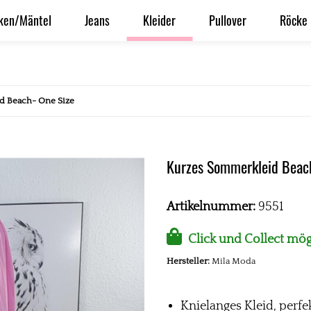
ken/Mäntel
Jeans
Kleider
Pullover
Röcke
d Beach- One Size
Kurzes Sommerkleid Beac
Artikelnummer:
9551
Click und Collect mög
Hersteller:
Mila Moda
Knielanges Kleid, perf