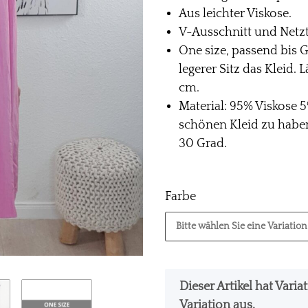
Aus leichter Viskose.
V-Ausschnitt und Netzt
One size, passend bis G
legerer Sitz das Kleid.
cm.
Material: 95% Viskose 
schönen Kleid zu haben
30 Grad.
Farbe
Bitte wählen Sie eine Variation
x
Dieser Artikel hat Vari
Variation aus.