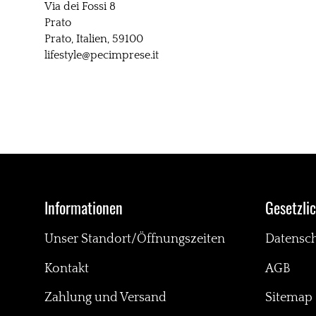
Via dei Fossi 8
Prato
Prato, Italien, 59100
lifestyle@pecimprese.it
Informationen
Gesetzli
Unser Standort/Öffnungszeiten
Datensc
Kontakt
AGB
Zahlung und Versand
Sitemap