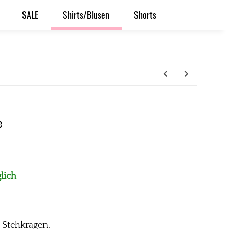
SALE
Shirts/Blusen
Shorts
e
lich
 Stehkragen.