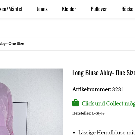
ken/Mäntel
Jeans
Kleider
Pullover
Röcke
bby- One Size
Long Bluse Abby- One Siz
Artikelnummer:
3231
Click und Collect mög
Hersteller:
L-Style
Lässige Hemdbluse mit