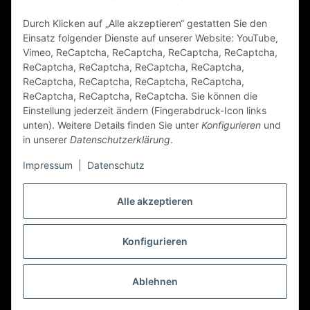
Durch Klicken auf „Alle akzeptieren“ gestatten Sie den
FAQ
Einsatz folgender Dienste auf unserer Website: YouTube,
Vimeo, ReCaptcha, ReCaptcha, ReCaptcha, ReCaptcha,
Zahlungsarten
ReCaptcha, ReCaptcha, ReCaptcha, ReCaptcha,
ReCaptcha, ReCaptcha, ReCaptcha, ReCaptcha,
ReCaptcha, ReCaptcha, ReCaptcha. Sie können die
Einstellung jederzeit ändern (Fingerabdruck-Icon links
unten). Weitere Details finden Sie unter
Konfigurieren
und
in unserer
Datenschutzerklärung
.
Impressum
|
Datenschutz
Folge Uns
Alle akzeptieren
Konfigurieren
Vertrag widerrufen
* Alle Preise inkl. gesetzlicher USt., zzgl.
Versand
Ablehnen