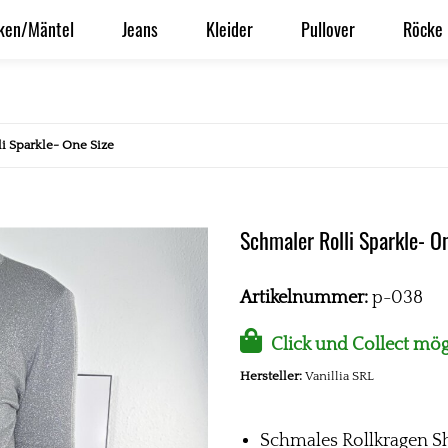
ken/Mäntel
Jeans
Kleider
Pullover
Röcke
i Sparkle- One Size
Schmaler Rolli Sparkle- O
Artikelnummer:
p-038
Click und Collect mög
Hersteller:
Vanillia SRL
Schmales Rollkragen Sh