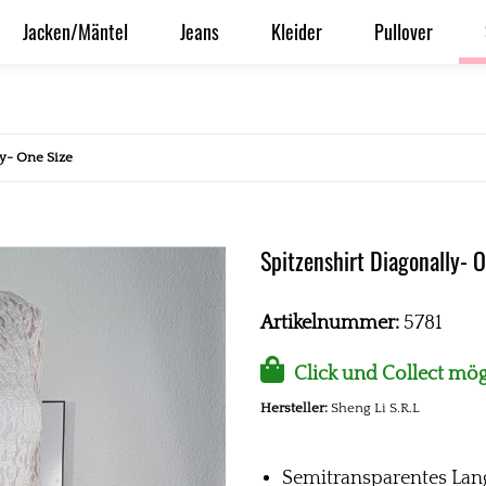
Jacken/Mäntel
Jeans
Kleider
Pullover
ly- One Size
Spitzenshirt Diagonally- O
Artikelnummer:
5781
Click und Collect mög
Hersteller:
Sheng Li S.R.L
Semitransparentes Lan