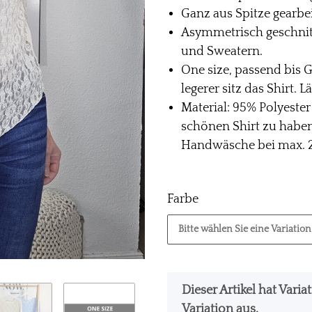
Ganz aus Spitze gearbei
Asymmetrisch geschnitt
und Sweatern.
One size, passend bis G
legerer sitz das Shirt. 
Material: 95% Polyeste
schönen Shirt zu habe
Handwäsche bei max. 
Farbe
Bitte wählen Sie eine Variation
x
Dieser Artikel hat Vari
Variation aus.