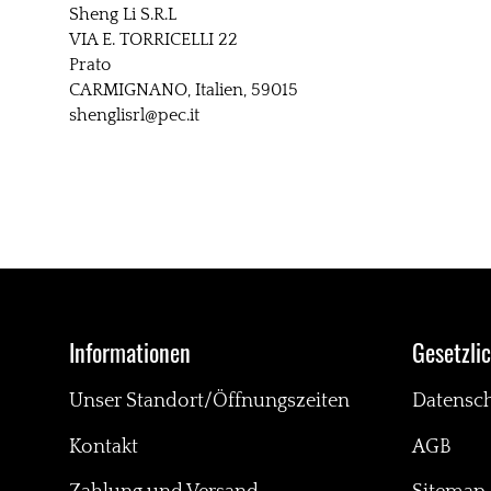
Sheng Li S.R.L
VIA E. TORRICELLI 22
Prato
CARMIGNANO, Italien, 59015
shenglisrl@pec.it
Informationen
Gesetzli
Unser Standort/Öffnungszeiten
Datensc
Kontakt
AGB