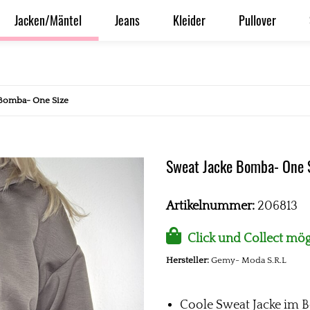
Jacken/Mäntel
Jeans
Kleider
Pullover
 Bomba- One Size
Sweat Jacke Bomba- One 
Artikelnummer:
206813
Click und Collect mög
Hersteller:
Gemy- Moda S.R.L
Coole Sweat Jacke im B