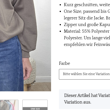
Kurz geschnitten, weit
One Size, passend bis G
legerer Sitz die Jacke. 
Zipper und große Kapu
Material: 55% Polyester
Polyester. Um lange vi
empfehlen wir Feinwäsc
Farbe
Bitte wählen Sie eine Variation
x
Dieser Artikel hat Vari
Variation aus.