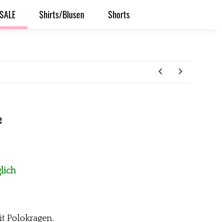
SALE
Shirts/Blusen
Shorts
e
lich
it Polokragen.