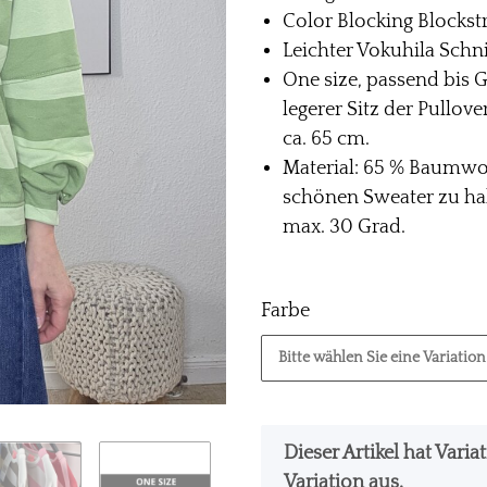
Color Blocking Blockstr
Leichter Vokuhila Schni
One size, passend bis G
legerer Sitz der Pullov
ca. 65 cm.
Material: 65 % Baumwol
schönen Sweater zu hab
max. 30 Grad.
Farbe
Bitte wählen Sie eine Variation
x
Dieser Artikel hat Vari
Variation aus.