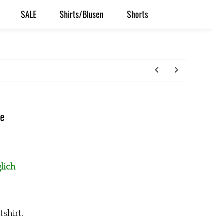
SALE
Shirts/Blusen
Shorts
ze
lich
shirt.