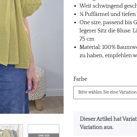
Weit schwingend gesch
¾ Puffärmel und tiefen
One size, passend bis G
legerer Sitz die Bluse.
75 cm
Material: 100% Baumwol
zu haben, empfehlen wi
Farbe
Bitte wählen Sie eine Variation
x
Dieser Artikel hat Vari
Variation aus.