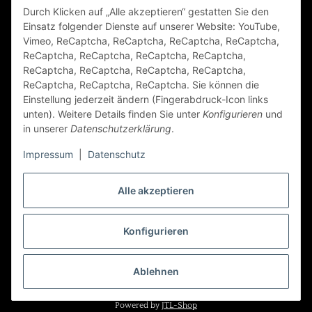
Durch Klicken auf „Alle akzeptieren“ gestatten Sie den
FAQ
Einsatz folgender Dienste auf unserer Website: YouTube,
Vimeo, ReCaptcha, ReCaptcha, ReCaptcha, ReCaptcha,
Zahlungsarten
ReCaptcha, ReCaptcha, ReCaptcha, ReCaptcha,
ReCaptcha, ReCaptcha, ReCaptcha, ReCaptcha,
ReCaptcha, ReCaptcha, ReCaptcha. Sie können die
Einstellung jederzeit ändern (Fingerabdruck-Icon links
unten). Weitere Details finden Sie unter
Konfigurieren
und
in unserer
Datenschutzerklärung
.
Impressum
|
Datenschutz
Folge Uns
Alle akzeptieren
Konfigurieren
Vertrag widerrufen
* Alle Preise inkl. gesetzlicher USt., zzgl.
Versand
Ablehnen
Powered by
JTL-Shop