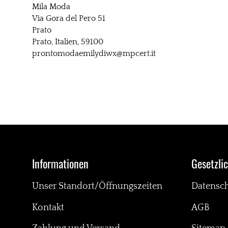
Mila Moda
Via Gora del Pero 51
Prato
Prato, Italien, 59100
prontomodaemilydiwx@mpcert.it
Informationen
Gesetzli
Unser Standort/Öffnungszeiten
Datensc
Kontakt
AGB