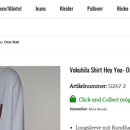
ken/Mäntel
Jeans
Kleider
Pullover
Röcke
u- One Size
Vokuhila Shirt Hey You- O
Artikelnummer:
51267-2
Click und Collect mög
Hersteller:
Mila Moda
Longsleeve mit Rundhal