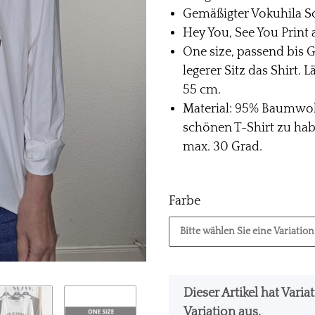
Gemäßigter Vokuhila Sc
Hey You, See You Print 
One size, passend bis G
legerer Sitz das Shirt.
55 cm.
Material: 95% Baumwol
schönen T-Shirt zu hab
max. 30 Grad.
Farbe
Bitte wählen Sie eine Variation
x
Dieser Artikel hat Vari
Variation aus.