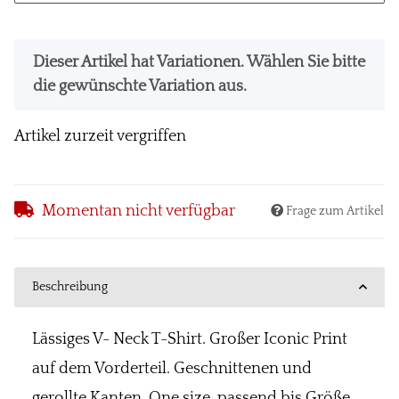
x
Dieser Artikel hat Variationen. Wählen Sie bitte
die gewünschte Variation aus.
Artikel zurzeit vergriffen
Momentan nicht verfügbar
Frage zum Artikel
Beschreibung
Lässiges V- Neck T-Shirt. Großer Iconic Print
auf dem Vorderteil. Geschnittenen und
gerollte Kanten. One size, passend bis Größe