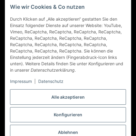
Gesetzliche Informationen
Wie wir Cookies & Co nutzen
Durch Klicken auf „Alle akzeptieren“ gestatten Sie den
FAQ
Einsatz folgender Dienste auf unserer Website: YouTube,
Vimeo, ReCaptcha, ReCaptcha, ReCaptcha, ReCaptcha,
Zahlungsarten
ReCaptcha, ReCaptcha, ReCaptcha, ReCaptcha,
ReCaptcha, ReCaptcha, ReCaptcha, ReCaptcha,
ReCaptcha, ReCaptcha, ReCaptcha. Sie können die
Einstellung jederzeit ändern (Fingerabdruck-Icon links
unten). Weitere Details finden Sie unter
Konfigurieren
und
in unserer
Datenschutzerklärung
.
Impressum
|
Datenschutz
Folge Uns
Alle akzeptieren
Konfigurieren
Vertrag widerrufen
* Alle Preise inkl. gesetzlicher USt., zzgl.
Versand
Ablehnen