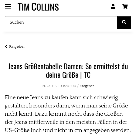
Ratgeber
Jeans Größentabelle Damen: So ermittelst du
deine Größe | TC
2023-05-10 15:01:00
/
Ratgeber
Eine neue Jeans zu kaufen kann sich schwierig
gestalten, besonders dann, wenn man seine
Größe
nicht kennt. Dazu kommt noch, dass die Größen
der Jeans mittlerweile in den meisten Fällen in der
US-Größe Inch und nicht in cm angegeben werden.