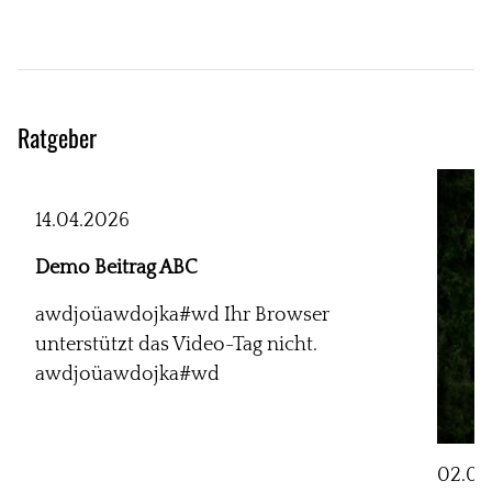
Ratgeber
14.04.2026
Demo Beitrag ABC
awdjoüawdojka#wd Ihr Browser
unterstützt das Video-Tag nicht.
awdjoüawdojka#wd
02.08