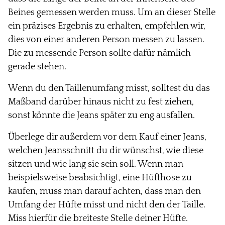
Beines gemessen werden muss. Um an dieser Stelle
ein präzises Ergebnis zu erhalten, empfehlen wir,
dies von einer anderen Person messen zu lassen.
Die zu messende Person sollte dafür nämlich
gerade stehen.
Wenn du den Taillenumfang misst, solltest du das
Maßband darüber hinaus
nicht zu fest ziehen,
sonst könnte die Jeans später zu eng ausfallen.
Überlege dir außerdem vor dem Kauf einer Jeans,
welchen Jeansschnitt du
dir wünschst, wie diese
sitzen und wie lang sie sein soll. Wenn man
beispielsweise beabsichtigt, eine Hüfthose zu
kaufen, muss man darauf achten, dass man den
Umfang der Hüfte misst und nicht den der Taille.
Miss hierfür die breiteste Stelle deiner Hüfte.