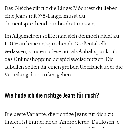
Das Gleiche gilt für die Länge: Möchtest du lieber
eine Jeans mit
7/8-Länge, musst du
dementsprechend nur bis dort messen.
Im Allgemeinen sollte man sich dennoch nicht zu
100 % auf eine entsprechende
Größentabelle
verlassen, sondern diese nur als Anhaltspunkt für
das Onlineshopping beispielsweise nutzen. Die
Tabellen sollen dir einen groben Überblick über die
Verteilung der Größen geben.
Wie finde ich die richtige Jeans für mich?
Die beste Variante, die richtige Jeans für dich zu
finden, ist immer noch:
Anprobieren.
Da Hosen je