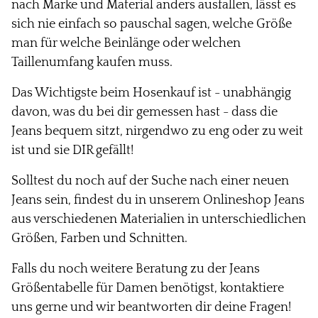
nach Marke und Material anders ausfallen, lässt es
sich nie einfach
so pauschal sagen, welche Größe
man für welche Beinlänge oder welchen
Taillenumfang kaufen muss.
Das Wichtigste beim Hosenkauf ist - unabhängig
davon, was du bei dir gemessen hast - dass
die
Jeans bequem sitzt, nirgendwo zu eng oder zu weit
ist und
sie
DIR gefällt!
Solltest du noch auf der Suche nach einer neuen
Jeans sein, findest du in unserem
Onlineshop Jeans
aus verschiedenen Materialien in unterschiedlichen
Größen, Farben und Schnitten.
Falls du noch weitere Beratung zu der Jeans
Größentabelle für Damen
benötigst, kontaktiere
uns gerne und wir beantworten dir deine Fragen!