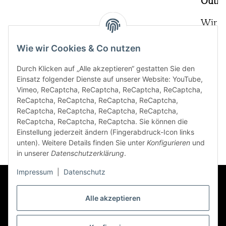
Outfit
Wir e
Outfit
Wie wir Cookies & Co nutzen
kanns
passe
Durch Klicken auf „Alle akzeptieren“ gestatten Sie den
beigen
Einsatz folgender Dienste auf unserer Website: YouTube,
Vimeo, ReCaptcha, ReCaptcha, ReCaptcha, ReCaptcha,
ReCaptcha, ReCaptcha, ReCaptcha, ReCaptcha,
Weite
ReCaptcha, ReCaptcha, ReCaptcha, ReCaptcha,
Weiter
ReCaptcha, ReCaptcha, ReCaptcha. Sie können die
Einstellung jederzeit ändern (Fingerabdruck-Icon links
unten). Weitere Details finden Sie unter
Konfigurieren
und
in unserer
Datenschutzerklärung
.
Impressum
|
Datenschutz
Alle akzeptieren
FAQ