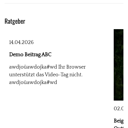
Ratgeber
14.04.2026
Demo Beitrag ABC
awdjoüawdojka#wd Ihr Browser
unterstützt das Video-Tag nicht.
awdjoüawdojka#wd
02.08
Beige