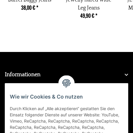
38,00 €
*
Leg Jeans
M
49,90 €
*
Jea
K
Informationen
Gesetzliche Informationen
Wie wir Cookies & Co nutzen
Durch Klicken auf „Alle akzeptieren“ gestatten Sie den
FAQ
Einsatz folgender Dienste auf unserer Website: YouTube,
Vimeo, ReCaptcha, ReCaptcha, ReCaptcha, ReCaptcha,
Zahlungsarten
ReCaptcha, ReCaptcha, ReCaptcha, ReCaptcha,