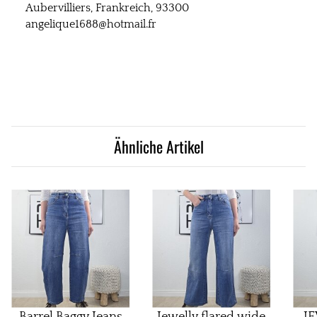
Aubervilliers, Frankreich, 93300
angelique1688@hotmail.fr
Ähnliche Artikel
Barrel Baggy Jeans
Jewelly flared wide
J