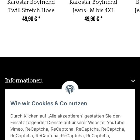
Karostar Boyfriend
Karostar Boyfriend
B
Twill Stretch Hose
Jeans- M bis 4XL
Je
49,90 €
*
49,90 €
*
Informationen
Gesetzliche Informationen
Wie wir Cookies & Co nutzen
Durch Klicken auf „Alle akzeptieren“ gestatten Sie den
FAQ
Einsatz folgender Dienste auf unserer Website: YouTube,
Vimeo, ReCaptcha, ReCaptcha, ReCaptcha, ReCaptcha,
Zahlungsarten
ReCaptcha, ReCaptcha, ReCaptcha, ReCaptcha,