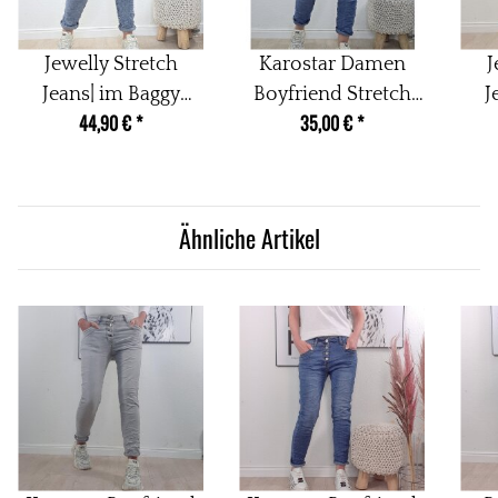
Jewelly Stretch
Karostar Damen
J
Jeans| im Baggy
Boyfriend Stretch
J
44,90 €
*
35,00 €
*
Boyfriend Schnitt|
Jeans mit offener
Bo
Damen Hose mit
Knopfleiste Denim
D
dekorativer
Middle Blue M
Knopfleiste|
Ähnliche Artikel
Perfekter Sitz M
P
Bleached