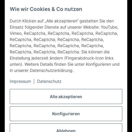
Gesetzliche Informationen
Wie wir Cookies & Co nutzen
Durch Klicken auf „Alle akzeptieren“ gestatten Sie den
FAQ
Einsatz folgender Dienste auf unserer Website: YouTube,
Vimeo, ReCaptcha, ReCaptcha, ReCaptcha, ReCaptcha,
Zahlungsarten
ReCaptcha, ReCaptcha, ReCaptcha, ReCaptcha,
ReCaptcha, ReCaptcha, ReCaptcha, ReCaptcha,
ReCaptcha, ReCaptcha, ReCaptcha. Sie können die
Einstellung jederzeit ändern (Fingerabdruck-Icon links
unten). Weitere Details finden Sie unter
Konfigurieren
und
in unserer
Datenschutzerklärung
.
Impressum
|
Datenschutz
Folge Uns
Alle akzeptieren
Konfigurieren
Vertrag widerrufen
* Alle Preise inkl. gesetzlicher USt., zzgl.
Versand
Ablehnen