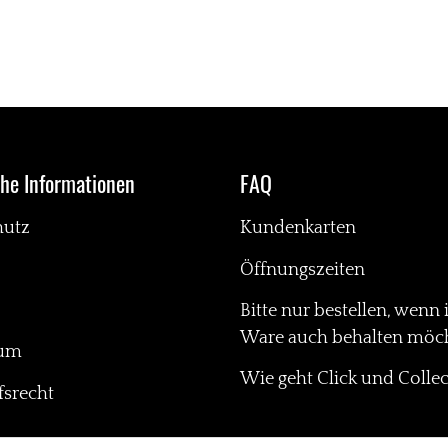
dekorativen
Schmuckknöpfen|
Mid Rise 5 Pocket
Denim Hose
che Informationen
FAQ
hutz
Kundenkarten
Öffnungszeiten
Bitte nur bestellen, wenn 
Ware auch behalten möch
sum
Wie geht Click und Collec
srecht