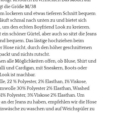
ötige Retouren zu vermeiden Das Model auf
gt die Größe M/38
nem lockeren und etwas tieferen Schnitt bequem
 läuft schmal nach unten zu und bietet sich
 um den echten Boyfriend Look zu kreieren.
 ein schöner Gürtel, aber auch so sitzt die Jeans
 und bequem. Das lästige hochziehen beim
ser Hose nicht, durch den höher geschnittenen
gepackt und nichts rutscht.
n alle Möglichkeiten offen, ob Bluse, Shirt und
ulli und Cardigan, mit Sneakern, Boots oder
Look ist machbar.
e, 22 % Polyester, 2% Elasthan, 1% Viskose,
mwolle 30% Polyester 2% Elasthan, Washed
1% Polyester, 3% Viskose 2% Elasthan. Um
 an der Jeans zu haben, empfehlen wir die Hose
Feinwäsche zu waschen und auf Weichspüler zu