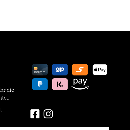
Zahlungsarten
ihr die
tet.
Folge Uns
t