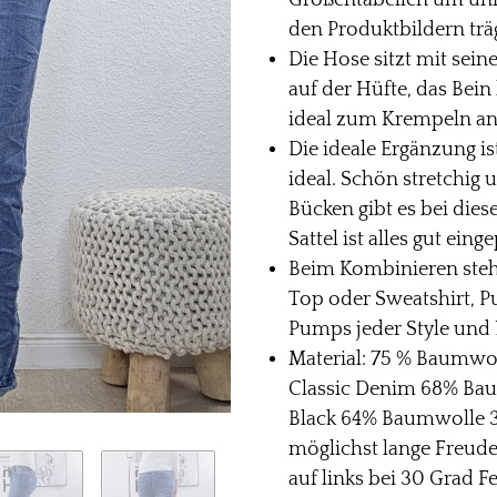
Größentabellen um unn
den Produktbildern trä
Die Hose sitzt mit sei
auf der Hüfte, das Bein
ideal zum Krempeln an,
Die ideale Ergänzung ist
ideal. Schön stretchig
Bücken gibt es bei die
Sattel ist alles gut ein
Beim Kombinieren stehe
Top oder Sweatshirt, P
Pumps jeder Style und 
Material: 75 % Baumwoll
Classic Denim 68% Bau
Black 64% Baumwolle 3
möglichst lange Freude
auf links bei 30 Grad 