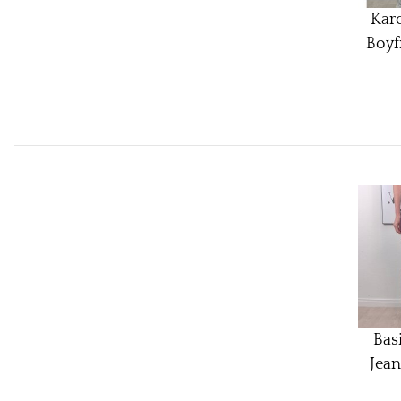
Kar
Boyf
Jean
Knop
Mi
Bas
Jean