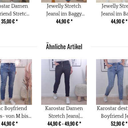
ostar Damen
Jewelly Stretch
Jewelly Str
riend Stretch
Jeans| im Baggy
Jeans| im B
35,00 €
*
44,90 €
*
44,90 €
*
s mit offener
Boyfriend Schnitt|
Boyfriend Sc
fleiste Denim
Damen Hose mit
Damen Hose
ddle Blue M
dekorativer
dekorativ
Ähnliche Artikel
Knopfleiste|
Knopfleis
Perfekter Sitz M
Perfekter Si
Dream Denim
Bleache
ic Boyfriend
Karostar Damen
Karostar des
s- von M bis
Stretch Jeans|
Boyfriend J
44,90 €
*
44,90 € -
49,90 €
*
52,90 €
*
4XL
Boyfriend Hose mit