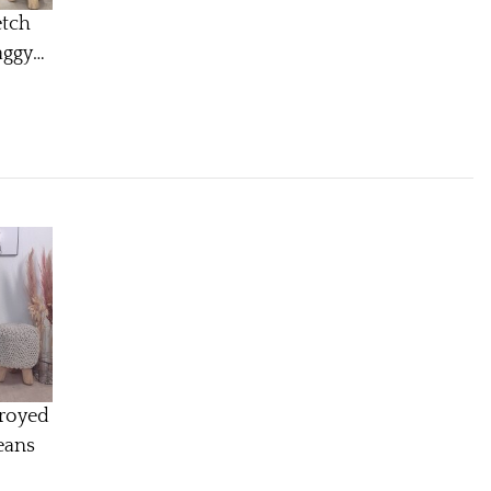
etch
aggy
hnitt|
 mit
er
te|
tz M
d
troyed
eans