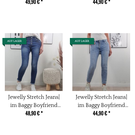
49,90 €
*
44,90 €
*
Knopfleiste
AUF LAGER
AUF LAGER
Jewelly Stretch Jeans|
Jewelly Stretch Jeans|
im Baggy Boyfriend
im Baggy Boyfriend
48,90 €
*
44,90 €
*
Schnitt| Damen Hose
Schnitt| Damen Hose
mit dekorativer
mit dekorativer
Knopfleiste| Perfekter
Knopfleiste| Perfekter