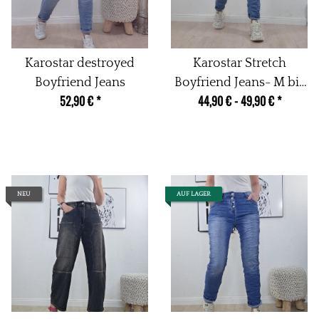
Karostar destroyed
Karostar Stretch
Boyfriend Jeans
Boyfriend Jeans- M bis
52,90 €
*
44,90 € -
49,90 €
*
4XL
NEU
AUF LAGER