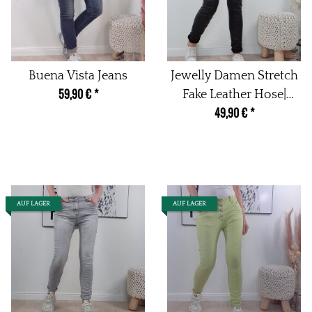
Buena Vista Jeans
Jewelly Damen Stretch
59,90 €
*
Fake Leather Hose|
49,90 €
*
Kunstleder Boyfriend
Cut| mit offener
Knopfleiste
AUF LAGER
AUF LAGER