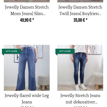
Jewelly Damen Stretch
Jewelly Damen Stretch
Mom Jeans| Slim
Twill Jeans| Boyfriend
49,90 €
*
35,00 €
*
Boyfriend Style| Zipper
Hose mit dekorativen
und Knopf
Schmuckknöpfen| Mid
Rise 5 Pocket Hose
AUF LAGER
AUF LAGER
Jewelly flared wide Leg
Jewelly Stretch Jeans
Jeans
mit dekorativer