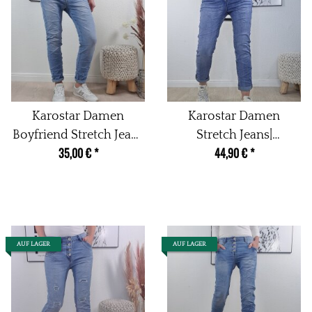
Karostar Damen
Karostar Damen
Boyfriend Stretch Jeans
Stretch Jeans|
35,00 €
*
44,90 €
*
mit offener Knopfleiste
Boyfriend Baggy Denim
Hose| Knopfleiste
Schmuck Knöpfe
AUF LAGER
AUF LAGER