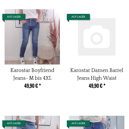
Sitz
Sitz
AUF LAGER
AUF LAGER
Karostar Boyfriend
Karostar Damen Barrel
Jeans- M bis 4XL
Jeans High Waist
49,90 €
*
49,90 €
*
AUF LAGER
AUF LAGER